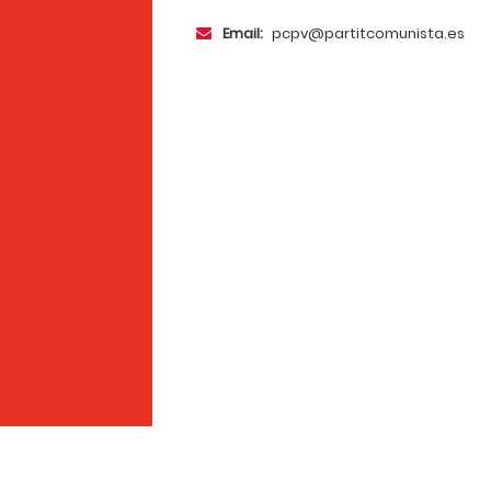
Email:
pcpv@partitcomunista.es