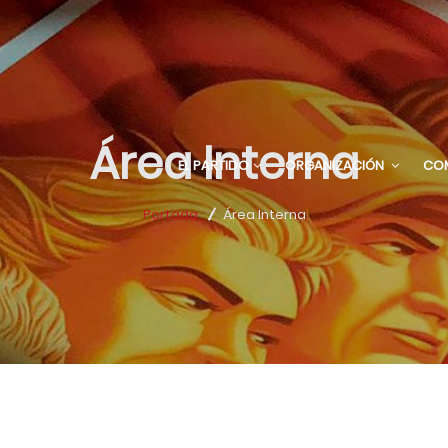
Área Interna
EL PARTIDO
ORGANIZACIÓN
CO
Portada
Área Interna