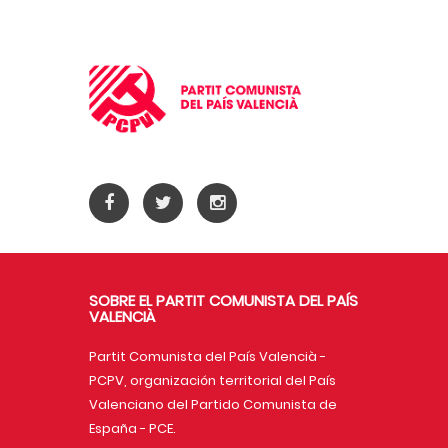
SOBRE EL PARTIT COMUNISTA DEL PAÍS
VALENCIÀ
Partit Comunista del País Valencià -
PCPV, organización territorial del País
Valenciano del Partido Comunista de
España - PCE.